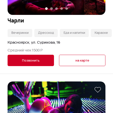
Чарли
Вечеринки
Дресскод
Еда и напитки
Караоке
Красноярск, ул. Сурикова, 16
Средний чек 1500 Р
Позвонить
на карте