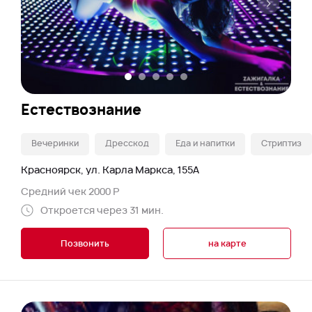
Естествознание
Вечеринки
Дресскод
Еда и напитки
Стриптиз
Красноярск, ул. Карла Маркса, 155А
Средний чек 2000 Р
Откроется через 31 мин.
Позвонить
на карте