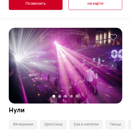
Позвонить
на карте
Нули
Вечеринки
Дресскод
Еда и напитки
Танцы